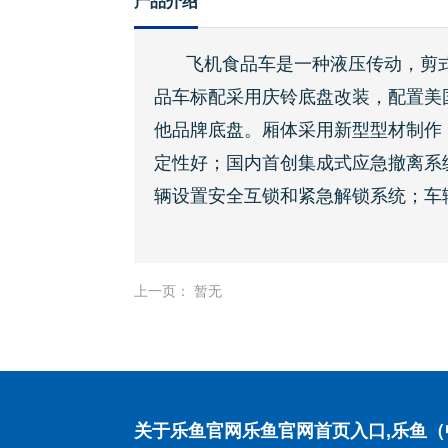
产品介绍
飞机食品车是一种液压传动，剪
品车标配采用庆铃底盘改装，配置美
他品牌底盘。厢体采用新型型材制作
定性好；国内首创集成式应急撤离系
辆设置安全互锁和紧急解锁系统；车
上一页： 暂无
关于乐鱼官网乐鱼官网首页入口,乐鱼（