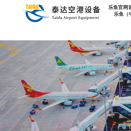
乐鱼官网首页入口,乐鱼（中国）
乐鱼官网首
乐鱼（