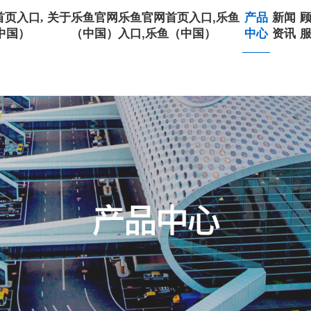
产品
页入口,
关于乐鱼官网乐鱼官网首页入口,乐鱼
新闻
中心
中国）
（中国）入口,乐鱼（中国）
资讯