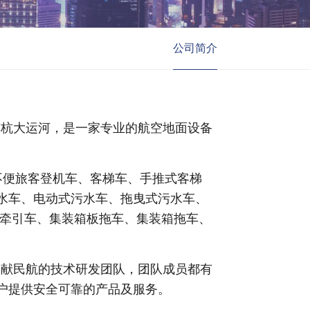
公司简介
京杭大运河，是一家专业的航空地面设备
不便旅客登机车、客梯车、手推式客梯
水车、电动式污水车、拖曳式污水车、
机牵引车、集装箱板拖车、集装箱拖车、
奉献民航的技术研发团队，团队成员都有
户提供安全可靠的产品及服务。