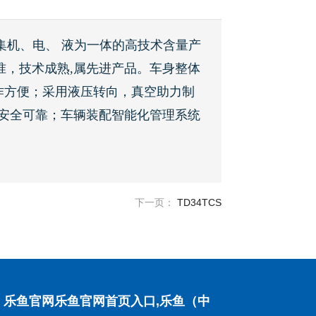
集机、电、
液为一体的高技术含量产
准，技术成熟
,
属先进产品。车身整体
作方便；采用液压转向，真空助力制
安全可靠；车辆装配智能化管理系统
下一页：
TD34TCS
乐鱼官网乐鱼官网首页入口,乐鱼（中