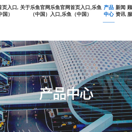
产品
页入口,
关于乐鱼官网乐鱼官网首页入口,乐鱼
新闻
中心
中国）
（中国）入口,乐鱼（中国）
资讯