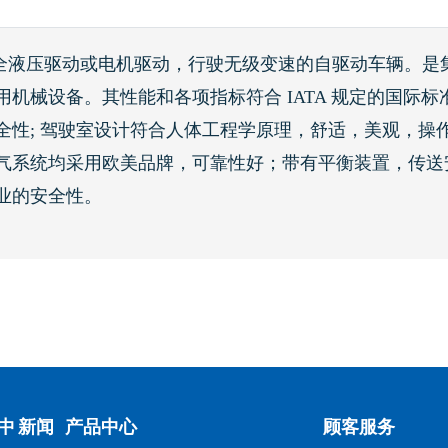
全液压驱动或电机驱动，行驶无级变速的自驱动车辆。是
用机械设备。其性能和各项指标符合
IATA
规定的国际标
全性
;
驾驶室设计符合人体工程学原理，舒适，美观，操
气系统均采用欧美品牌，可靠性好；带有平衡装置，传送
业的安全性。
中
新闻
产品中心
顾客服务