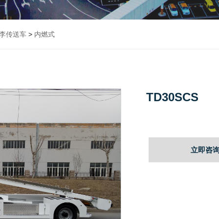
李传送车
>
内燃式
TD30SCS
立即咨