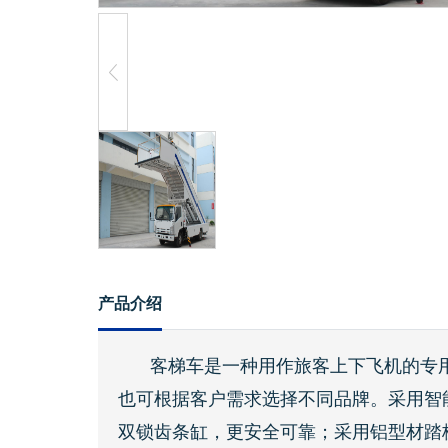
产品介绍
客梯车是一种用作旅客上下飞机的专
也可根据客户需求选择不同品牌。采用智
双锁齿条缸，更安全可靠；采用铝型材踏板