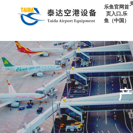
乐鱼官网首页入口,乐鱼（中国）
乐鱼官网首
页入口,乐
鱼（中国）