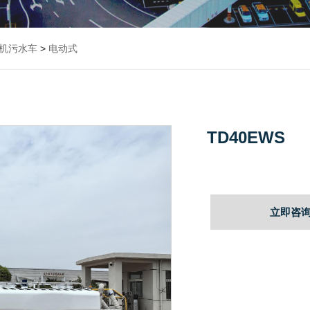
机污水车
>
电动式
TD40EWS
立即咨