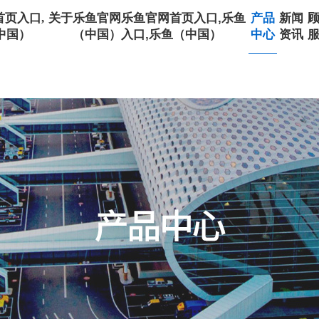
产品
页入口,
关于乐鱼官网乐鱼官网首页入口,乐鱼
新闻
中心
中国）
（中国）入口,乐鱼（中国）
资讯