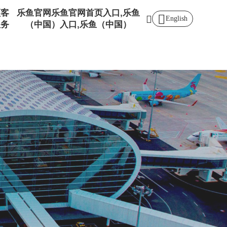
顾客
乐鱼官网乐鱼官网首页入口,乐鱼
English
服务
（中国）入口,乐鱼（中国）