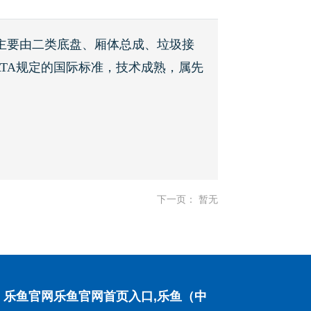
主要由二类底盘、厢体总成、垃圾接
ATA规定的国际标准，技术成熟，属先
下一页： 暂无
乐鱼官网乐鱼官网首页入口,乐鱼（中