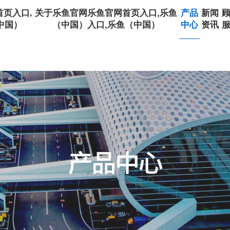
产品
页入口,
关于乐鱼官网乐鱼官网首页入口,乐鱼
新闻
中心
中国）
（中国）入口,乐鱼（中国）
资讯