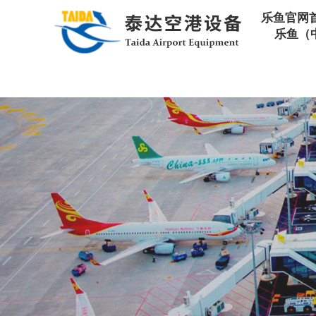
乐鱼官网首页入口,乐鱼（中国）
乐鱼官网首
乐鱼（