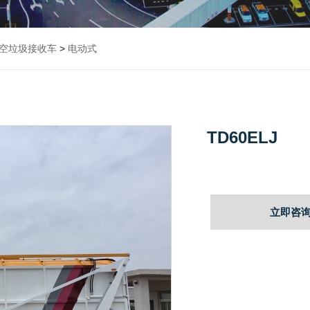
空垃圾接收车
>
电动式
TD60ELJ
立即咨