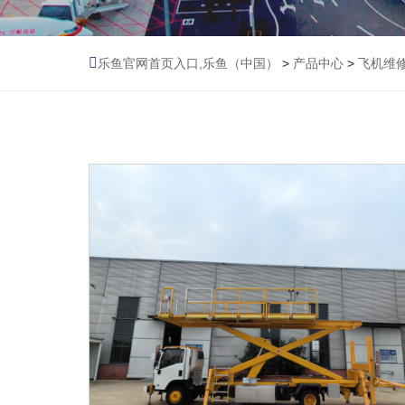
乐鱼官网首页入口,乐鱼（中国）
>
产品中心
>
飞机维