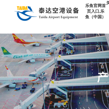
乐鱼官网首页入口,乐鱼（中国）
乐鱼官网首
页入口,乐
鱼（中国）