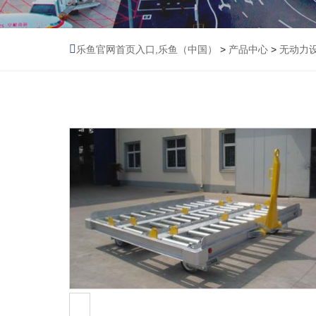
乐鱼官网首页入口,乐鱼（中国）
>
产品中心
>
无动力