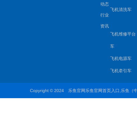
动态
飞机清洗车
行业
资讯
飞机维修平台
车
飞机电源车
飞机牵引车
Copyright © 2024 乐鱼官网乐鱼官网首页入口,