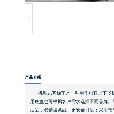
产品介绍
机动式客梯车是一种用作旅客上下飞
用底盘也可根据客户需求选择不同品牌。
油缸，双锁齿条缸，更安全可靠；采用铝型