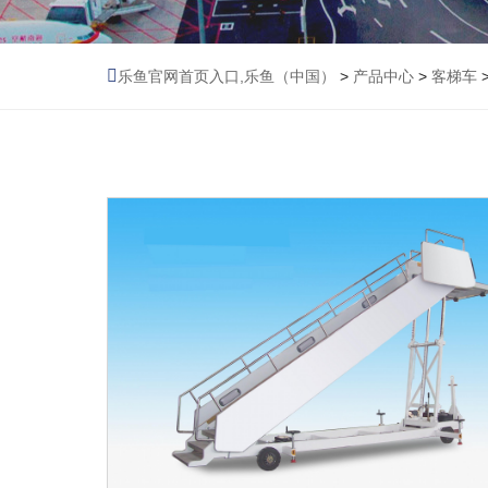
乐鱼官网首页入口,乐鱼（中国）
>
产品中心
>
客梯车