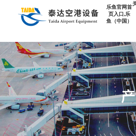
乐鱼官网首页入口,乐鱼（中国）
乐鱼官网首
页入口,乐
鱼（中国）