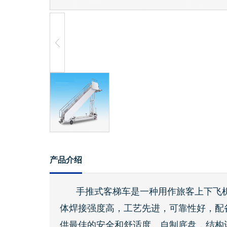
产品介绍
手推式客梯车是一种用作旅客上下飞
体焊接强度高，工艺先进，可靠性好，配
供最佳的安全和舒适度。自制底盘，结构