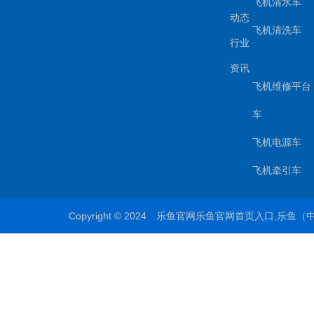
飞机清水车
动态
飞机清洗车
行业
资讯
飞机维修平台
车
飞机电源车
飞机牵引车
Copyright © 2024 乐鱼官网乐鱼官网首页入口,