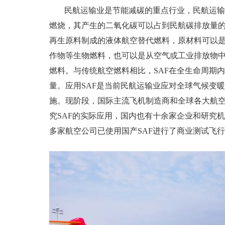
民航运输业是节能减碳的重点行业，民航运输
燃烧，其产生的二氧化碳可以占到民航碳排放量的9
再生原料制成的液体航空替代燃料，原材料可以
作物等生物燃料，也可以是从空气或工业排放物
燃料。与传统航空燃料相比，SAF在全生命周期内
量。应用SAF是当前民航运输业应对全球气候变
施。现阶段，国际主流飞机制造商和全球各大航
究SAF的实际应用，国内也有十余家企业和研究机
多家航空公司已使用国产SAF进行了商业测试飞