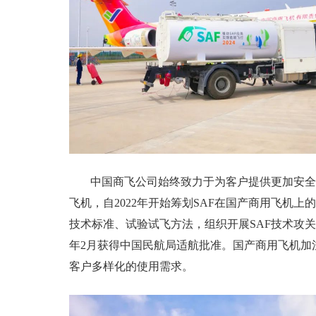
中国商飞公司始终致力于为客户提供更加安全
飞机，自2022年开始筹划SAF在国产商用飞机上
技术标准、试验试飞方法，组织开展SAF技术攻关
年2月获得中国民航局适航批准。国产商用飞机加
客户多样化的使用需求。