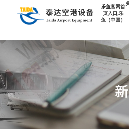
乐鱼官网首页入口,乐鱼（中国）
乐鱼官网首
页入口,乐
鱼（中国）