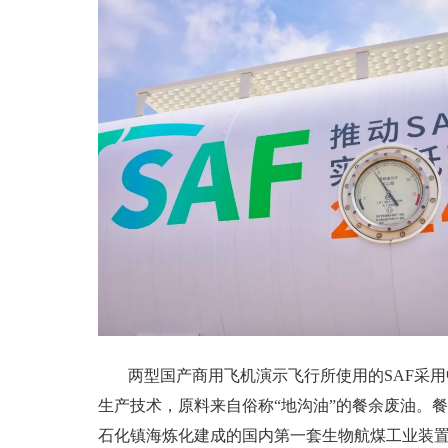
两型国产商用飞机演示飞行所使用的SAF采
生产技术，原料来自俗称“地沟油”的餐余废油。
石化镇海炼化建成的国内第一套生物航煤工业装