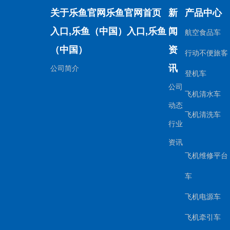
关于乐鱼官网乐鱼官网首页
新
产品中心
入口,乐鱼（中国）入口,乐鱼
闻
航空食品车
（中国）
资
行动不便旅客
讯
公司简介
登机车
公司
飞机清水车
动态
飞机清洗车
行业
资讯
飞机维修平台
车
飞机电源车
飞机牵引车