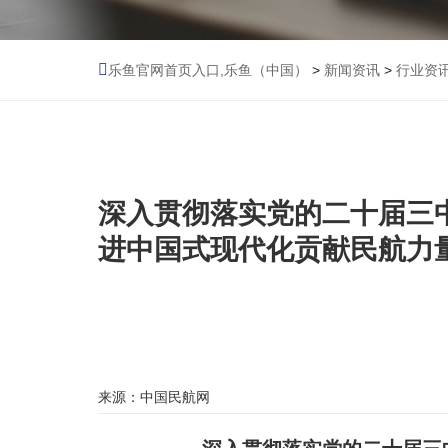
乐鱼官网首页入口,乐鱼（中国）
>
新闻资讯
>
行业资
深入贯彻落实党的二十届三
进中国式现代化贡献民航力
来源：中国民航网