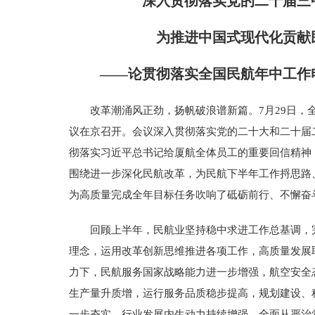
深入贯彻落实党的二十届三
为推进中国式现代化贡献
——论贯彻落实全国民航年中工作
改革潮涌风正劲，扬帆破浪谱新篇。7月29日，
议在京召开。会议深入贯彻落实党的二十大和二十届
彻落实习近平总书记给厦航全体员工的重要回信精神
围绕进一步深化民航改革，为民航下半年工作捋思路
为高质量完成全年目标任务吹响了砥砺前行、不懈奋
回顾上半年，民航业坚持稳中求进工作总基调，
理念，运用改革创新思维推进各项工作，高质量发展
力下，民航服务国家战略能力进一步增强，航空安全
生产量升质增，运行服务品质稳步提高，规划建设、
一步夯实，行业发展内生动力持续增强，全面从严治