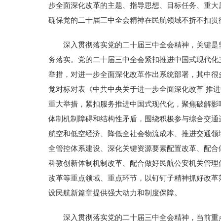
步全面深化改革的主题、指导思想、目标任务、重大
确保党的二十届三中全会精神在民航领域不折不扣贯
深入贯彻落实党的二十届三中全会精神，关键是
务落实。党的二十届三中全会紧扣推进中国式现代化主
举措，对进一步全面深化改革作出系统部署，其中很
觉对标对表《中共中央关于进一步全面深化改革 推
重大举措，紧扣服务推进中国式现代化，聚焦破解影
体制机制障碍和结构性矛盾，围绕积极参与综合交通
航空和低空经济、降低全社会物流成本、推进交通领
全管控体系建设、深化关键资源要素配置改革、配合
科教创新体制机制改革、配合做好民航公安机关管理
改革等重点领域、重点环节，以钉钉子精神抓好改革
设民航新篇章提供强大动力和制度保障。
深入贯彻落实党的二十届三中全会精神，当前重