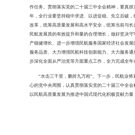
作任务。贯彻落实党的二十届三中全会精神，要真抓
年，全行业要坚持稳中求进、以进促稳、先立后破，
改革，统筹高质量发展和高水平安全，统筹当前与长
民航发展质的有效提升和量的合理增长，做好坚决守
产稳健增长、进一步增强民航服务国家经济社会发展
服务品质、大力增强民航科技创新能力、大力服务通
步深化全面从严治党等方面重点工作，全力完成全年
“水击三千里，鹏抟九万程”。下一步，民航业将
心的党中央周围，认真贯彻落实党的二十届三中全会
以民航高质量发展为推进中国式现代化积极贡献力量